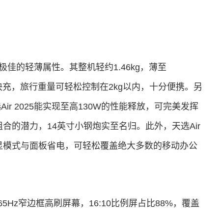
了极佳的轻薄属性。其整机轻约1.46kg，薄至
 PD快充，旅行重量可轻松控制在2kg以内，十分便携。另
r 2025能实现至高130W的性能释放，可完美发挥
能核心组合的潜力，14英寸小钢炮实至名归。此外，天选Air
集显模式与面板省电，可轻松覆盖绝大多数的移动办公
 165Hz窄边框高刷屏幕，16:10比例屏占比88%，覆盖