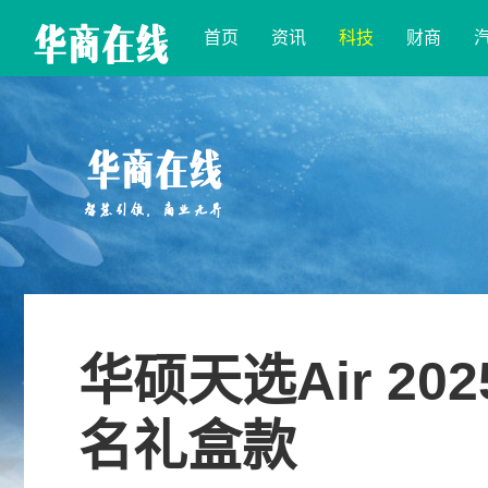
首页
资讯
科技
财商
华硕天选Air 
名礼盒款