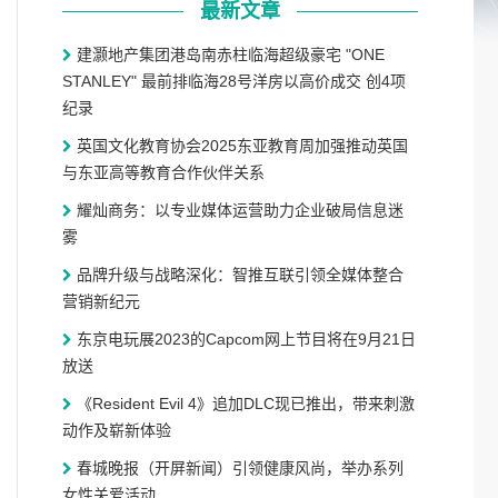
最新文章
建灏地产集团港岛南赤柱临海超级豪宅 "ONE
STANLEY" 最前排临海28号洋房以高价成交 创4项
纪录
英国文化教育协会2025东亚教育周加强推动英国
与东亚高等教育合作伙伴关系
耀灿商务：以专业媒体运营助力企业破局信息迷
雾
品牌升级与战略深化：智推互联引领全媒体整合
营销新纪元
东京电玩展2023的Capcom网上节目将在9月21日
放送
《Resident Evil 4》追加DLC现已推出，带来刺激
动作及崭新体验
春城晚报（开屏新闻）引领健康风尚，举办系列
女性关爱活动