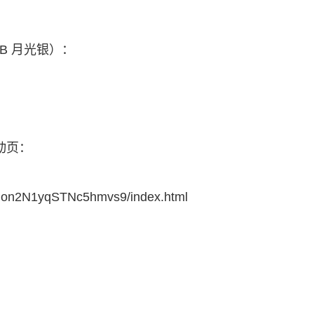
+2TB 月光银）：
动页：
oPon2N1yqSTNc5hmvs9/index.html